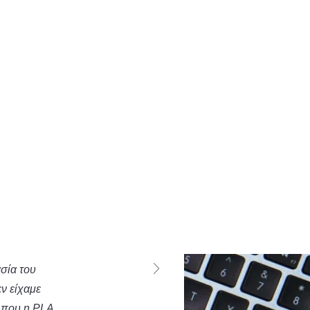
σία του
ν είχαμε
 που η PLA