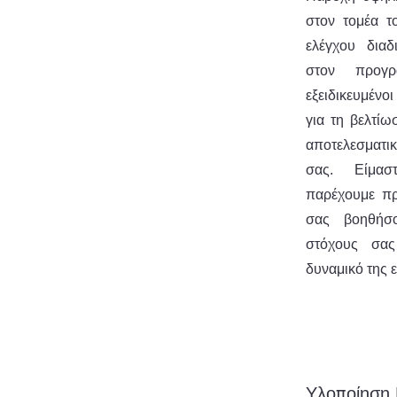
στον τομέα τ
ελέγχου διαδ
στον προγρ
εξειδικευμέν
για τη βελτί
αποτελεσματι
σας. Είμασ
παρέχουμε πρ
σας βοηθήσο
στόχους σας
δυναμικό της 
Υλοποίηση 