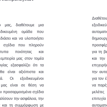
Διαθέτο
ό μας, διαθέτουμε μια
εξειδι
ξειδικευμένη ομάδα που
αυτομα
διάσει και να υλοποιήσει
δημιουρ
κά σχέδια που πληρούν
προσφέρ
τυπα ποιότητας και
για τη β
 εμπειρία μας στον τομέα
και την
ογίας εξασφαλίζει ότι τα
επιχειρ
θα είναι αξιόπιστα και
την αυτ
ικά. Οι εξειδικευμένοι
για τον 
ι μας είναι σε θέση να
να παρέ
ν προσαρμοσμένα σχέδια
μελέτε
λίσουν την ασφάλεια, την
επιτυχία
α και τη συμμόρφωση με
αυτοματι