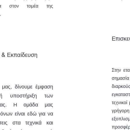
α στον τομέα της
.
Επισκε
 & Εκπαίδευση
Στην ετα
σημασί
α μας, δίνουμε έμφαση
διαρκ
εγκατασ
ή υποστήριξη των
τεχνικοί
μας. Η ομάδα μας
γρήγορη
όνων είναι εδώ για να
εξοπλισ
σεις στα τεχνικά και
προσφ