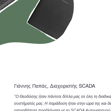
οι πελάτες μας για εμάς
Γιάννης Παπάς, Διαχειριστής SCADA
"Ο Θεοδόσης ήταν πάντοτε δίπλα μας σε όλη τη διαδικα
συστήματός μας. Η παράδοση ήταν στην ώρα της και δε
οποιαδήποτε προβλήματα με το SCADA Αυτοματισμού