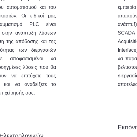
ου αυτοματισμού και του
εμπειρί
ικασιών. Οι ειδικοί μας
απαιτούν
αμματισμό PLC είναι
ανάπτυ
οι στην ανάπτυξη λύσεων
SCADA (
ωση της απόδοσης και της
Acquisi
κότητας των διεργασιών
Interfac
τε αποφασισμένοι να
να παρακ
οηγμένες λύσεις που θα
βελτιστ
υν να επιτύχετε τους
διεργα
 και να αναδείξετε το
αποτελεσ
επιχείρησής σας.
Εκπόν
Ηλεκτρολογικών