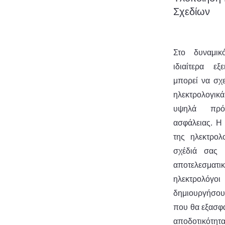
Σχεδίων
Στο δυναμικ
ιδιαίτερα ε
μπορεί να σχε
ηλεκτρολογι
υψηλά πρό
ασφάλειας. H
της ηλεκτρολ
σχέδιά σας 
αποτελεσματ
ηλεκτρολόγο
δημιουργήσου
που θα εξασφα
αποδοτικότητ