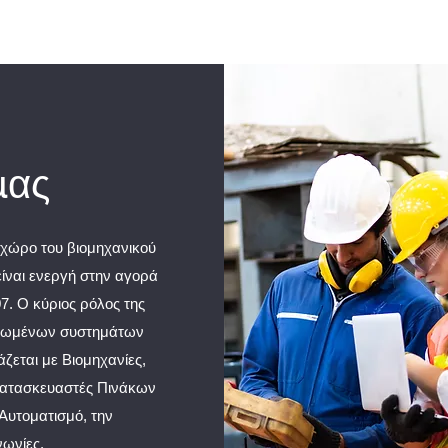
μας
ο χώρο του βιομηχανικού
ίναι ενεργή στην αγορά
7. Ο κύριος ρόλος της
ηρωμένων συστημάτων
άζεται με Βιομηχανίες,
 Κατασκευαστές Πινάκων
Αυτοματισμό, την
νωνίες.