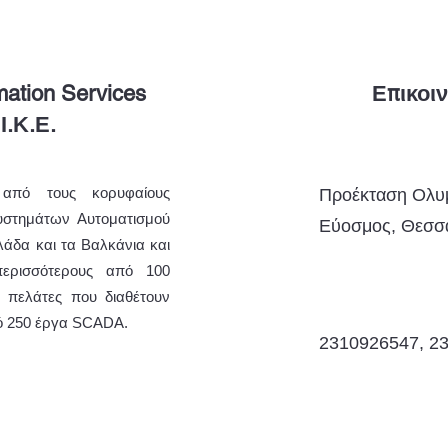
mation Services
Επικοι
Ι.Κ.Ε.
 από τους κορυφαίους
Προέκταση Ολυμ
υστημάτων Αυτοματισμού
Εύοσμος, Θεσσ
άδα και τα Βαλκάνια και
περισσότερους από 100
ς πελάτες που διαθέτουν
ό 250 έργα SCADA.
2310926547, 2