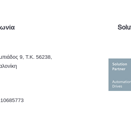
νωνία
Solu
πιάδος 9, Τ.Κ. 56238,
αλονίκη
310685773