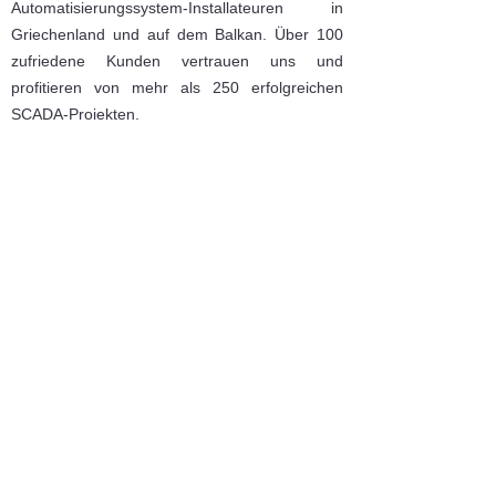
Automatisierungssystem-Installateuren in
Griechenland und auf dem Balkan. Über 100
zufriedene Kunden vertrauen uns und
profitieren von mehr als 250 erfolgreichen
SCADA-Projekten.
Kontakt
Proektasi Olympiados 9
Evosmos, Thessaloniki
56238, Griechenland
+30 2310926547
,
+30
2310685773
info@pla-automation-hellas.com
support@plautomation.ondsl.gr