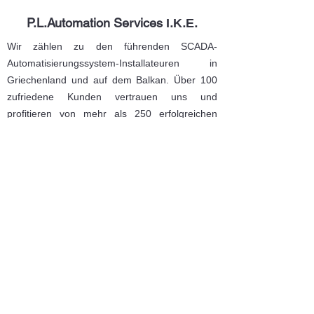
P.L.Automation Services Ι.Κ.Ε.
Wir zählen zu den führenden SCADA-
Automatisierungssystem-Installateuren in
Griechenland und auf dem Balkan. Über 100
zufriedene Kunden vertrauen uns und
profitieren von mehr als 250 erfolgreichen
SCADA-Projekten.
Kontakt
Proektasi Olympiados 9
Evosmos, Thessaloniki
56238, Griechenland
+30 2310926547
,
+30
2310685773
info@pla-automation-hellas.com